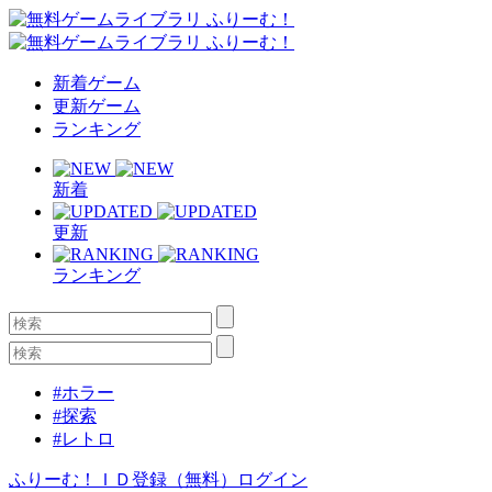
新着ゲーム
更新ゲーム
ランキング
新着
更新
ランキング
#ホラー
#探索
#レトロ
ふりーむ！ＩＤ登録（無料）
ログイン