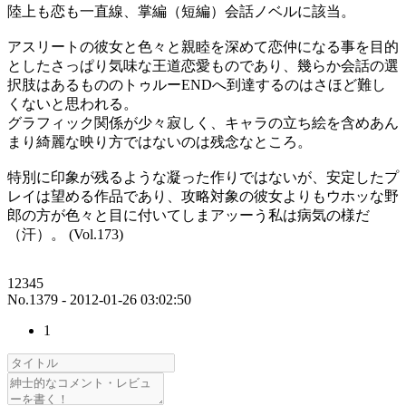
陸上も恋も一直線、掌編（短編）会話ノベルに該当。
アスリートの彼女と色々と親睦を深めて恋仲になる事を目的
としたさっぱり気味な王道恋愛ものであり、幾らか会話の選
択肢はあるもののトゥルーENDへ到達するのはさほど難し
くないと思われる。
グラフィック関係が少々寂しく、キャラの立ち絵を含めあん
まり綺麗な映り方ではないのは残念なところ。
特別に印象が残るような凝った作りではないが、安定したプ
レイは望める作品であり、攻略対象の彼女よりもウホッな野
郎の方が色々と目に付いてしまアッーう私は病気の様だ
（汗）。 (Vol.173)
12345
No.1379 - 2012-01-26 03:02:50
1