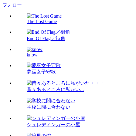
フォロー
The Lost Game
End Of Flag／街角
know
夢巫女子守歌
昔々あるところに私がい...
学校に間に合わない
シュレディンガーの小屋