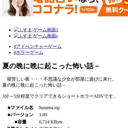
#アドベンチャーゲーム
#ホラーゲーム
夏の晩に晩に起こった怖い話－
寝苦しい夜・・・不思議な少女が部屋に遊びに来た。
夏の晩に晩に起こった怖い話－
3分～5分程度でクリアできるショートホラーADVです。
■ファイル名
husuma.zip
■バージョン
1.00
■容量
6,714 KByte