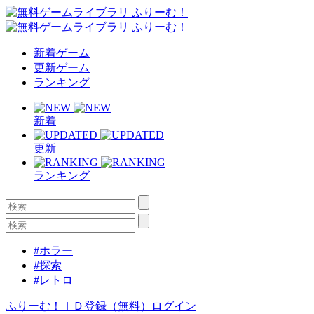
新着ゲーム
更新ゲーム
ランキング
新着
更新
ランキング
#ホラー
#探索
#レトロ
ふりーむ！ＩＤ登録（無料）
ログイン