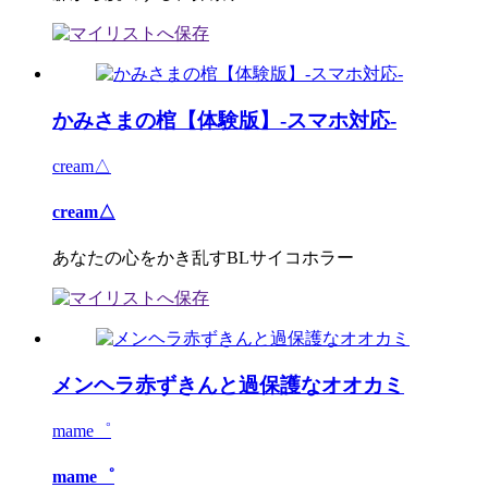
かみさまの棺【体験版】-スマホ対応-
cream△
cream△
あなたの心をかき乱すBLサイコホラー
メンヘラ赤ずきんと過保護なオオカミ
mame゜
mame゜