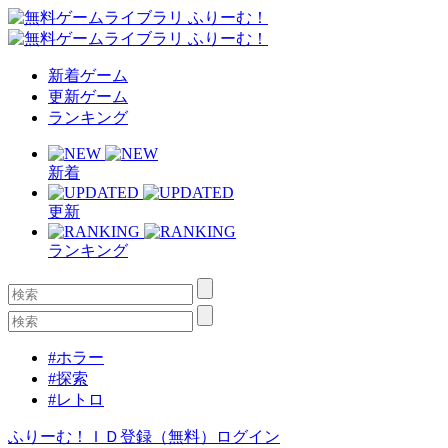
新着ゲーム
更新ゲーム
ランキング
新着
更新
ランキング
#ホラー
#探索
#レトロ
ふりーむ！ＩＤ登録（無料）
ログイン