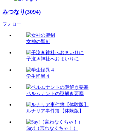
みつなり(3094)
フォロー
女神の聖剣
子泣き神社へおまいりに
学生怪異４
ペルムナントの謎解き要塞
ルナリア事件簿【体験版】
Say!（言わなくちゃ！）