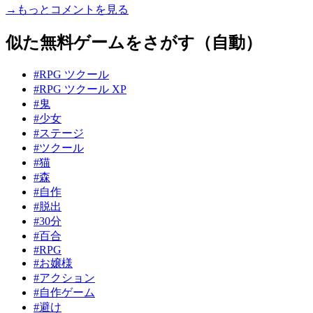
→もっとコメントを見る
似た無料ゲームをさがす（自動）
#RPG ツクール
#RPG ツクール XP
#鬼
#少女
#ステージ
#ツクール
#猫
#森
#自作
#脱出
#30分
#百合
#RPG
#お嬢様
#アクション
#自作ゲーム
#避け