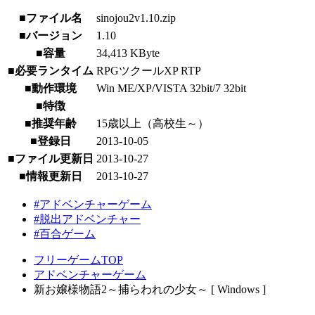
■ファイル名
sinojou2v1.10.zip
■バージョン
1.10
■容量
34,413 KByte
■必要ランタイム
RPGツクールXP RTP
■動作環境
Win ME/XP/VISTA 32bit/7 32bit
■特徴
■推奨年齢
15歳以上（高校生～）
■登録日
2013-10-05
■ファイル更新日
2013-10-27
■情報更新日
2013-10-27
#アドベンチャーゲーム
#脱出アドベンチャー
#百合ゲーム
フリーゲームTOP
アドベンチャーゲーム
新お嬢様物語2～捕らわれの少女～ [ Windows ]