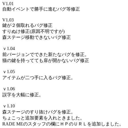
V1.01
自動イベントで勝手に進むバグ等修正
V1.03
鍵が２個取れるバグ修正
すりぬけ修正(原因不明ですが)
森ステージ移動できないバグ修正
ｖ1.04
前バージョンでできた新たなバグを修正。
猫の鍵を持ってても扉が開かないバグ修正
ｖ1.05
アイテムが二つ手に入るバグ修正。
ｖ1.06
誤字を大幅に修正。
ｖ1.10
森ステージのすり抜けバグを修正。
ちょこっと追加要素を入れときました。
RADE MEのスタッフの欄にＨＰのＵＲＬを追加しました。