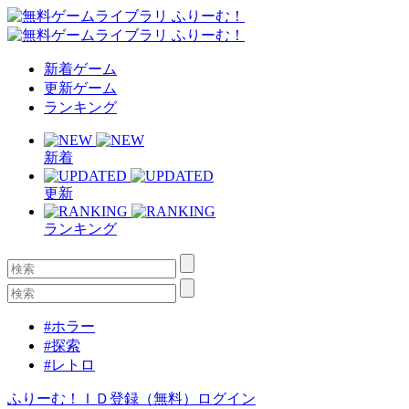
新着ゲーム
更新ゲーム
ランキング
新着
更新
ランキング
#ホラー
#探索
#レトロ
ふりーむ！ＩＤ登録（無料）
ログイン