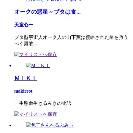
オークの惑星～ブタは食...
天童心一
ブタ型宇宙人オーク人の山下薫は侵略された星を救う
べく勇敢...
ＭＩＫＩ
makirrot
一生懸命生きるみきの物語