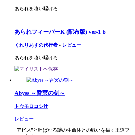
あられを喰い駆けろ
あられフィーバーK (配布版) ver-1 b
くれりあすの代行者
•
レビュー
あられを喰い駆けろ
Abyss ～昏冥の刻～
トウモロコシ汁
レビュー
"アビス"と呼ばれる謎の生命体との戦いを描く王道フ