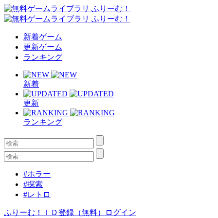
新着ゲーム
更新ゲーム
ランキング
新着
更新
ランキング
#ホラー
#探索
#レトロ
ふりーむ！ＩＤ登録（無料）
ログイン