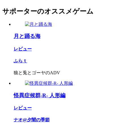
サポーターのオススメゲーム
月と踊る海
レビュー
ふらｔ
狼と兎とゴーヤのADV
怪異症候群-R- 人形編
レビュー
ナオ@夕闇の季節