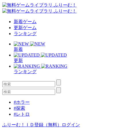
新着ゲーム
更新ゲーム
ランキング
新着
更新
ランキング
#ホラー
#探索
#レトロ
ふりーむ！ＩＤ登録（無料）
ログイン