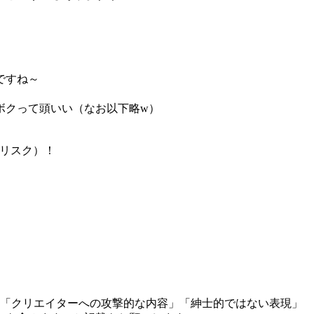
ですね～
ボクって頭いい（なお以下略w）
ーリスク）！
」「クリエイターへの攻撃的な内容」「紳士的ではない表現」