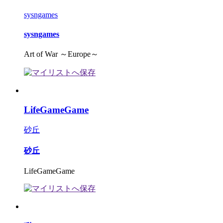
sysngames
sysngames
Art of War ～Europe～
LifeGameGame
砂丘
砂丘
LifeGameGame