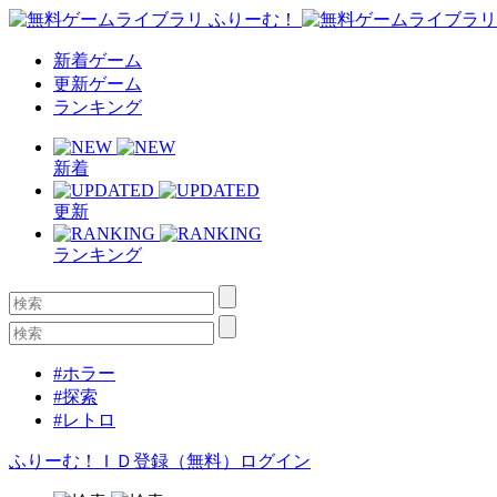
新着ゲーム
更新ゲーム
ランキング
新着
更新
ランキング
#ホラー
#探索
#レトロ
ふりーむ！ＩＤ登録（無料）
ログイン