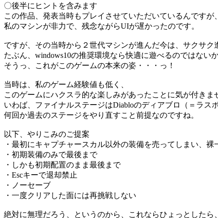
〇後半にヒントを含みます
この作品、発表当時もプレイさせていただいているんですが
私のマシンが非力で、残念ながらUIが遅かったのです。
ですが、その当時から２世代マシンが進んだ今は、サクサク
たぶん、windows10の推奨環境なら快適に遊べるのでは
そうっ、これがこのゲームの本来の姿・・・っ！
当時は、私のゲーム経験値も低く、
このゲームにハクスラ的な楽しみがあったことに気が付きま
いわば、ファイナルステージはDiabloのディアブロ（＝ラス
何回か過去のステージをやり直すこと前提なのですね。
以下、やりこみのご提案
・最初にキャプチャースカル以外の装備を売ってしまい、裸
・初期装備のみで最後まで
・しかも初期配置のまま最後まで
・Escキーで退却禁止
・ノーセーブ
・一度クリアした面には再挑戦しない
絶対に無理だろう、というのから、これならひょっとしたら