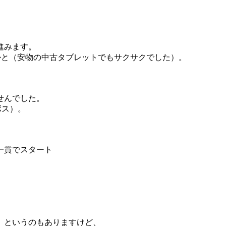
、
進みます。
ないかと（安物の中古タブレットでもサクサクでした）。
せんでした。
ボス）。
一貫でスタート
、というのもありますけど、