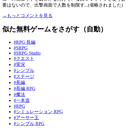
要はないので、出撃画面で人数を制限す...(省略されました)
→もっとコメントを見る
似た無料ゲームをさがす（自動）
#RPG 長編
#SRPG
#SRPG Studio
#クエスト
#実況
#シンプル
#ステージ
#長編
#長編 RPG
#魔法
#一本道
#RPG
#シミュレーション RPG
#アーサー王
#シンプル RPG