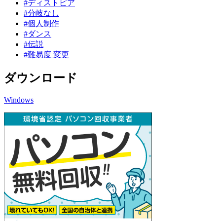
#ディストピア
#分岐なし
#個人制作
#ダンス
#伝説
#難易度 変更
ダウンロード
Windows