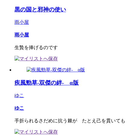
黒の国と邪神の使い
雨小屋
雨小屋
生贄を捧げるのです
疾風勁草-双傑の絆- α版
ゆこ
ゆこ
手折られるさだめに抗う棘が たとえ己を貫いても