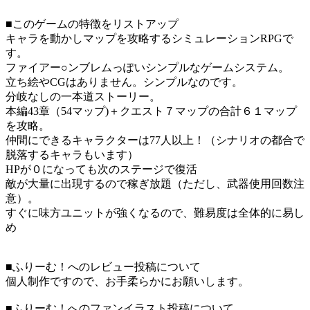
■このゲームの特徴をリストアップ
キャラを動かしマップを攻略するシミュレーションRPGで
す。
ファイアー○ンブレムっぽいシンプルなゲームシステム。
立ち絵やCGはありません。シンプルなのです。
分岐なしの一本道ストーリー。
本編43章（54マップ)＋クエスト７マップの合計６１マップ
を攻略。
仲間にできるキャラクターは77人以上！（シナリオの都合で
脱落するキャラもいます）
HPが０になっても次のステージで復活
敵が大量に出現するので稼ぎ放題（ただし、武器使用回数注
意）。
すぐに味方ユニットが強くなるので、難易度は全体的に易し
め
■ふりーむ！へのレビュー投稿について
個人制作ですので、お手柔らかにお願いします。
■ふりーむ！へのファンイラスト投稿について