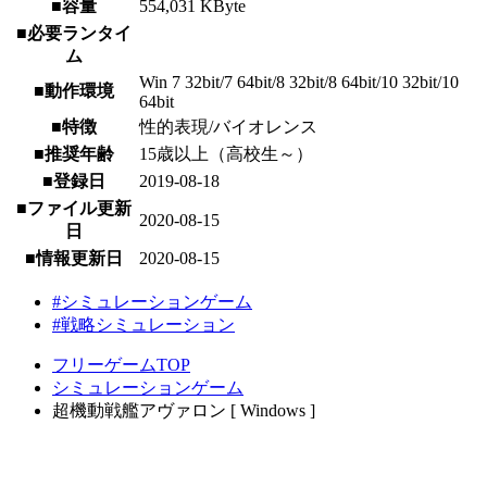
■容量
554,031 KByte
■必要ランタイ
ム
Win 7 32bit/7 64bit/8 32bit/8 64bit/10 32bit/10
■動作環境
64bit
■特徴
性的表現/バイオレンス
■推奨年齢
15歳以上（高校生～）
■登録日
2019-08-18
■ファイル更新
2020-08-15
日
■情報更新日
2020-08-15
#シミュレーションゲーム
#戦略シミュレーション
フリーゲームTOP
シミュレーションゲーム
超機動戦艦アヴァロン [ Windows ]