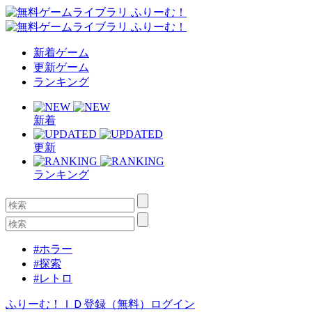
新着ゲーム
更新ゲーム
ランキング
新着
更新
ランキング
#ホラー
#探索
#レトロ
ふりーむ！ＩＤ登録（無料）
ログイン