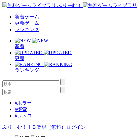
新着ゲーム
更新ゲーム
ランキング
新着
更新
ランキング
#ホラー
#探索
#レトロ
ふりーむ！ＩＤ登録（無料）
ログイン