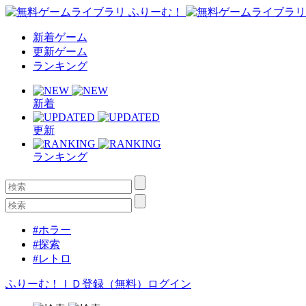
新着ゲーム
更新ゲーム
ランキング
新着
更新
ランキング
#ホラー
#探索
#レトロ
ふりーむ！ＩＤ登録（無料）
ログイン