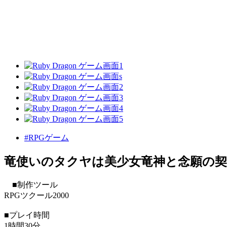
#RPGゲーム
竜使いのタクヤは美少女竜神と念願の契
■制作ツール
RPGツクール2000
■プレイ時間
1時間30分