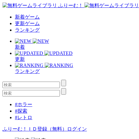
新着ゲーム
更新ゲーム
ランキング
新着
更新
ランキング
#ホラー
#探索
#レトロ
ふりーむ！ＩＤ登録（無料）
ログイン