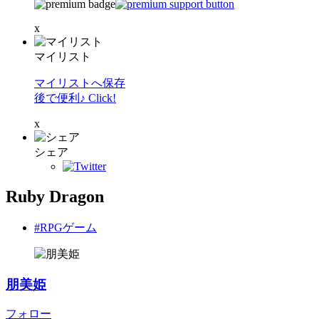
x
マイリスト
マイリストへ保存
後で便利♪ Click!
x
シェア
Ruby Dragon
#RPGゲーム
朋美姫
フォロー