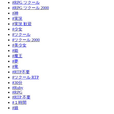
#RPG ツクール
#RPG ツクール 2000
#神
#実況
#実況 歓迎
#少女
#ツクール
#ツクール 2000
#美少女
#姫
#魔王
#夢
#竜
#RTP不要
#ツクール RTP
#30分
#Ruby
#RPG
#RTP 不要
#１時間
#娘