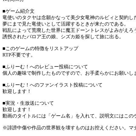
■ゲーム紹介文
竜使いのタクヤは念願かなって美少女竜神のルビィと契約し
夢にまで見た竜使いとして活躍するときが来たのである。
戦乱によって荒廃した世界に魔王ドーントレスがよみがえろ
誘拐されたバロア王の娘、シズカ姫を探して旅に出る。
■このゲームの特徴をリストアップ
RTP不要です。
■ふりーむ！へのレビュー投稿について
個人の趣味で制作したものですので、お手柔らかにお願いし
■ふりーむ！へのファンイラスト投稿について
歓迎します！
■実況・生放送について
歓迎します！
動画のタイトルには「ゲーム名」を入れて、説明文にはこのゲ
※誹謗中傷や作品の世界観を壊すものはお控えください。マ