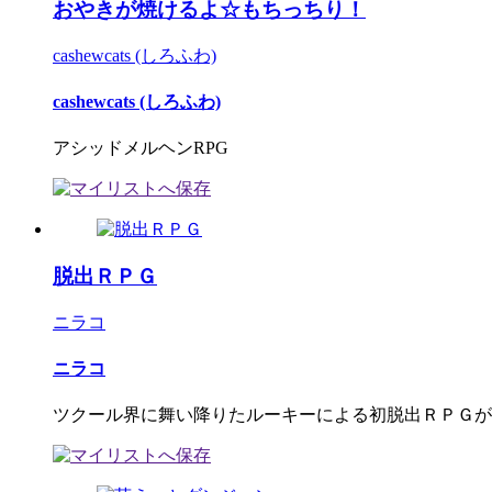
おやきが焼けるよ☆もちっちり！
cashewcats (しろふわ)
cashewcats (しろふわ)
アシッドメルヘンRPG
脱出ＲＰＧ
ニラコ
ニラコ
ツクール界に舞い降りたルーキーによる初脱出ＲＰＧがこ