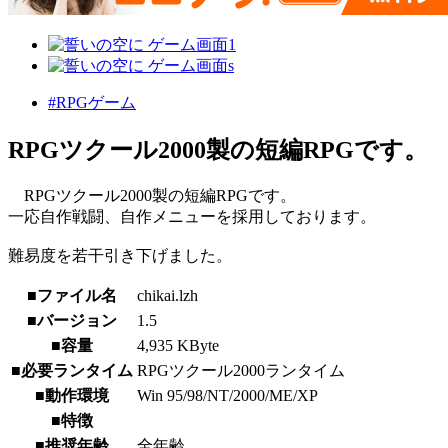
#RPGゲーム
RPGツクール2000製の短編RPGです。
RPGツクール2000製の短編RPGです。
一応自作戦闘、自作メニューを採用しております。
難易度を若干引き下げました。
■ファイル名
chikai.lzh
■バージョン
1.5
■容量
4,935 KByte
■必要ランタイム
RPGツクール2000ランタイム
■動作環境
Win 95/98/NT/2000/ME/XP
■特徴
■推奨年齢
全年齢