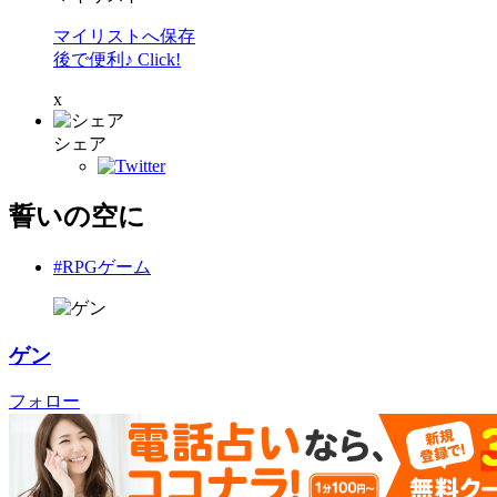
マイリストへ保存
後で便利♪ Click!
x
シェア
誓いの空に
#RPGゲーム
ゲン
フォロー