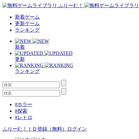
新着ゲーム
更新ゲーム
ランキング
新着
更新
ランキング
#ホラー
#探索
#レトロ
ふりーむ！ＩＤ登録（無料）
ログイン