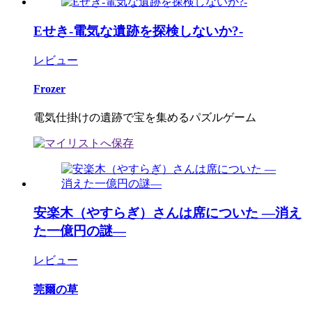
Eせき-電気な遺跡を探検しないか?-
レビュー
Frozer
電気仕掛けの遺跡で宝を集めるパズルゲーム
安楽木（やすらぎ）さんは席についた ―消え
た一億円の謎―
レビュー
莞爾の草