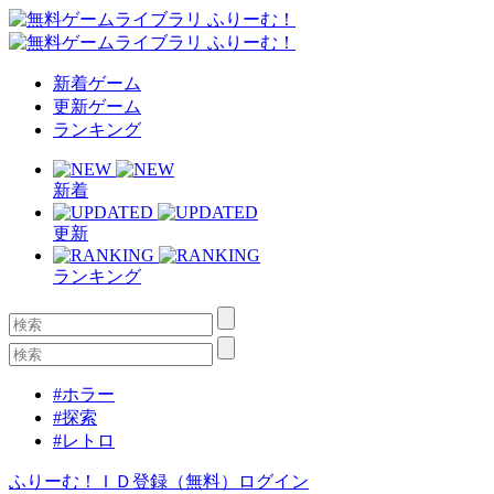
新着ゲーム
更新ゲーム
ランキング
新着
更新
ランキング
#ホラー
#探索
#レトロ
ふりーむ！ＩＤ登録（無料）
ログイン