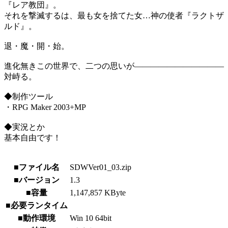
『レア教団』。
それを撃滅するは、最も女を捨てた女…神の使者『ラクトザ
ルド』。
退・魔・開・始。
進化無きこの世界で、二つの思いが―――――――――――
対峙る。
◆制作ツール
・RPG Maker 2003+MP
◆実況とか
基本自由です！
■ファイル名
SDWVer01_03.zip
■バージョン
1.3
■容量
1,147,857 KByte
■必要ランタイム
■動作環境
Win 10 64bit