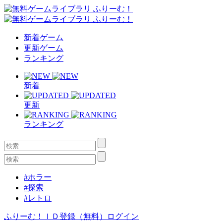
新着ゲーム
更新ゲーム
ランキング
新着
更新
ランキング
#ホラー
#探索
#レトロ
ふりーむ！ＩＤ登録（無料）
ログイン