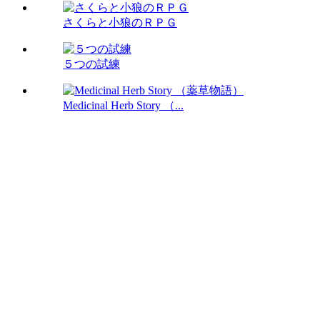
さくらと小狼のＲＰＧ
５つの試練
Medicinal Herb Story （...