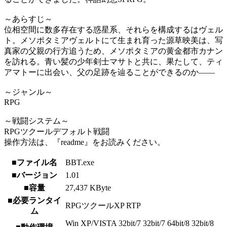
～あらすじ～
位相空間に数多存在する惑星系、それらを構成するはヴェル
ト。メソポタミアヴェルトにて生まれ育った源草映美は、写
真家の父親の行方追うため、メソポタミアの黄金都市カナン
を訪れる。青い髪の少年剣士マサトと共に、果たして、ティ
アマトーに出会い、父の足跡を辿ることができるのか――
～ジャンル～
RPG
～戦闘システム～
RPGツクールデフォルト戦闘
操作方法は、『readme』をお読みください。
■ファイル名
BBT.exe
■バージョン
1.01
■容量
27,437 KByte
■必要ランタイ
RPGツクールXP RTP
ム
Win XP/VISTA 32bit/7 32bit/7 64bit/8 32bit/8