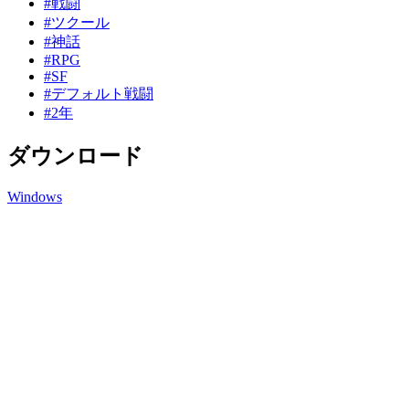
#戦闘
#ツクール
#神話
#RPG
#SF
#デフォルト戦闘
#2年
ダウンロード
Windows