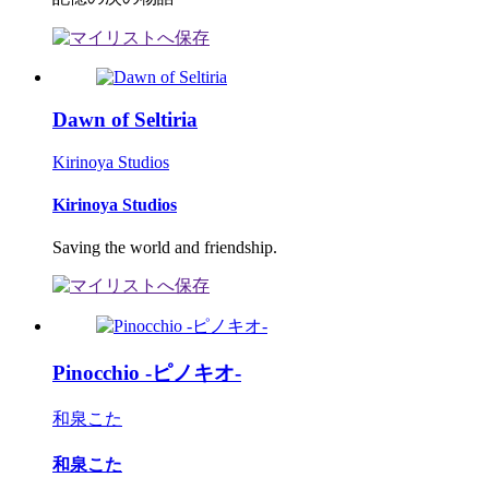
Dawn of Seltiria
Kirinoya Studios
Kirinoya Studios
Saving the world and friendship.
Pinocchio -ピノキオ-
和泉こた
和泉こた