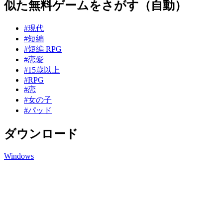
似た無料ゲームをさがす（自動）
#現代
#短編
#短編 RPG
#恋愛
#15歳以上
#RPG
#恋
#女の子
#パッド
ダウンロード
Windows