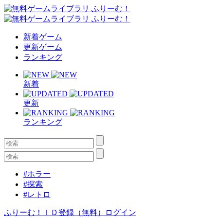
新着ゲーム
更新ゲーム
ランキング
新着
更新
ランキング
#ホラー
#探索
#レトロ
ふりーむ！ＩＤ登録（無料）
ログイン