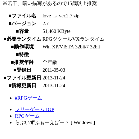
※若干、暗い描写があるので15歳以上推奨
■ファイル名
love_is_ver.2.7.zip
■バージョン
2.7
■容量
51,460 KByte
■必要ランタイム
RPGツクールVXランタイム
■動作環境
Win XP/VISTA 32bit/7 32bit
■特徴
■推奨年齢
全年齢
■登録日
2011-05-03
■ファイル更新日
2013-11-24
■情報更新日
2013-11-24
#RPGゲーム
フリーゲームTOP
RPGゲーム
らぶいずふぉーえばー？ [ Windows ]