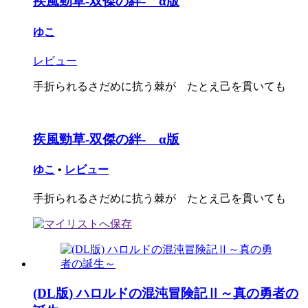
疾風勁草-双傑の絆- α版
ゆこ
レビュー
手折られるさだめに抗う棘が たとえ己を貫いても
疾風勁草-双傑の絆- α版
ゆこ
•
レビュー
手折られるさだめに抗う棘が たとえ己を貫いても
(DL版) ハロルドの混沌冒険記Ⅱ～真の勇者の