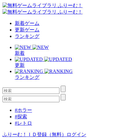
新着ゲーム
更新ゲーム
ランキング
新着
更新
ランキング
#ホラー
#探索
#レトロ
ふりーむ！ＩＤ登録（無料）
ログイン