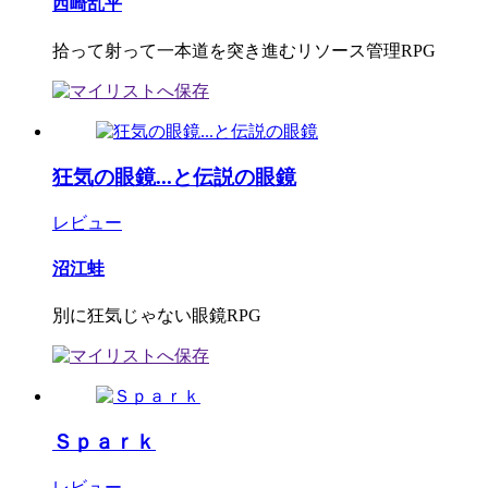
西崎乱平
拾って射って一本道を突き進むリソース管理RPG
狂気の眼鏡...と伝説の眼鏡
レビュー
沼江蛙
別に狂気じゃない眼鏡RPG
Ｓｐａｒｋ
レビュー