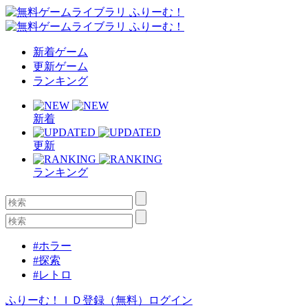
新着ゲーム
更新ゲーム
ランキング
新着
更新
ランキング
#ホラー
#探索
#レトロ
ふりーむ！ＩＤ登録（無料）
ログイン