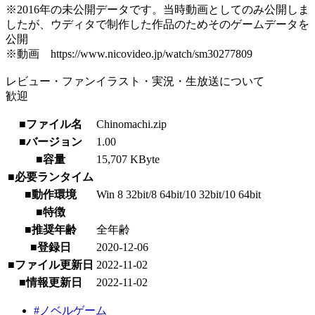
※2016年の未公開データです。当時動画としてのみ公開しま
したが、ウディタで制作した作品のためそのゲームデータを
公開
※動画 https://www.nicovideo.jp/watch/sm30277809
レビュー・ファンイラスト・実況・生放送について
歓迎
■ファイル名
Chinomachi.zip
■バージョン
1.00
■容量
15,707 KByte
■必要ランタイム
■動作環境
Win 8 32bit/8 64bit/10 32bit/10 64bit
■特徴
■推奨年齢
全年齢
■登録日
2020-12-06
■ファイル更新日
2022-11-02
■情報更新日
2022-11-02
#ノベルゲーム