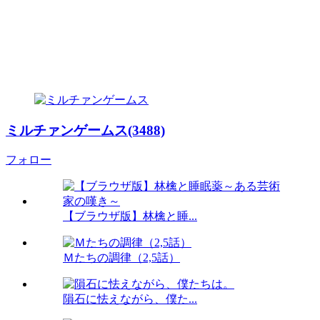
ミルチァンゲームス(3488)
フォロー
【ブラウザ版】林檎と睡...
Ｍたちの調律（2,5話）
隕石に怯えながら、僕た...