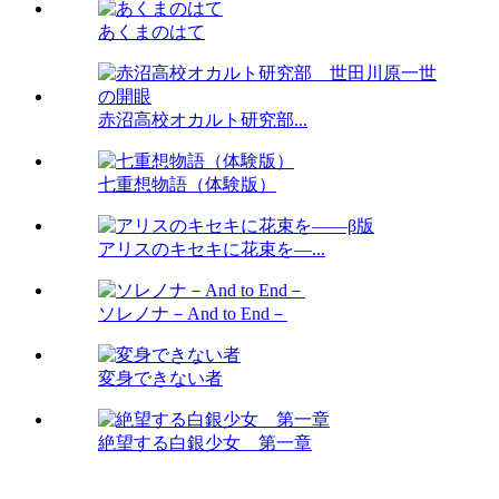
あくまのはて
赤沼高校オカルト研究部...
七重想物語（体験版）
アリスのキセキに花束を―...
ソレノナ－And to End－
変身できない者
絶望する白銀少女 第一章