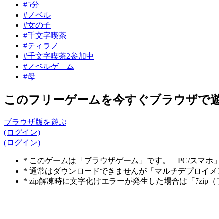
#5分
#ノベル
#女の子
#千文字喫茶
#ティラノ
#千文字喫茶2参加中
#ノベルゲーム
#母
このフリーゲームを今すぐブラウザで
ブラウザ版を遊ぶ
(ログイン)
(ログイン)
* このゲームは「ブラウザゲーム」です。「PC/スマ
* 通常はダウンロードできませんが「マルチデプロイ
* zip解凍時に文字化けエラーが発生した場合は「7z