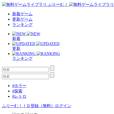
新着ゲーム
更新ゲーム
ランキング
新着
更新
ランキング
#ホラー
#探索
#レトロ
ふりーむ！ＩＤ登録（無料）
ログイン