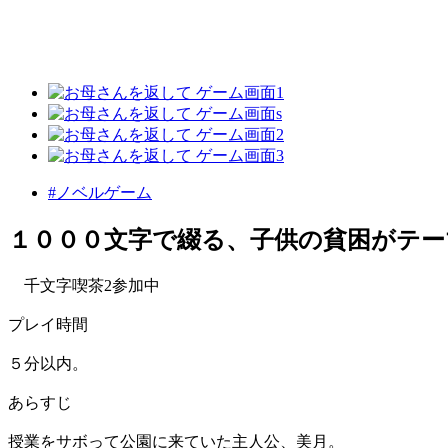
#ノベルゲーム
１０００文字で綴る、子供の貧困がテ
千文字喫茶2参加中
プレイ時間
５分以内。
あらすじ
授業をサボって公園に来ていた主人公、美月。