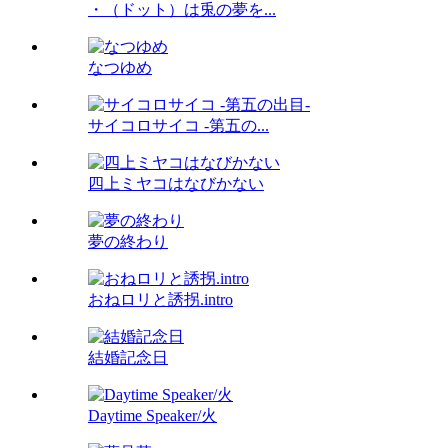
・（ドット）は兎の夢を...
なつゆめ
サイコロサイコ -第五の...
四上ミヤコはなびかない
夢の終わり
おねロリと誘拐.intro
結婚記念日
Daytime Speaker/火