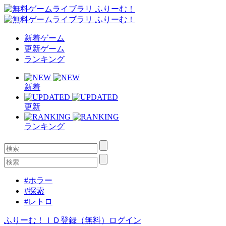
新着ゲーム
更新ゲーム
ランキング
新着
更新
ランキング
#ホラー
#探索
#レトロ
ふりーむ！ＩＤ登録（無料）
ログイン