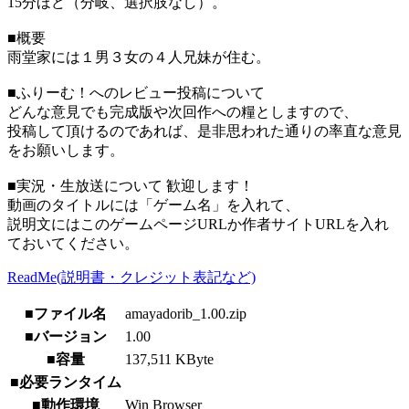
15分ほど（分岐、選択肢なし）。
■概要
雨堂家には１男３女の４人兄妹が住む。
■ふりーむ！へのレビュー投稿について
どんな意見でも完成版や次回作への糧としますので、
投稿して頂けるのであれば、是非思われた通りの率直な意見
をお願いします。
■実況・生放送について 歓迎します！
動画のタイトルには「ゲーム名」を入れて、
説明文にはこのゲームページURLか作者サイトURLを入れ
ておいてください。
ReadMe(説明書・クレジット表記など)
■ファイル名
amayadorib_1.00.zip
■バージョン
1.00
■容量
137,511 KByte
■必要ランタイム
■動作環境
Win Browser