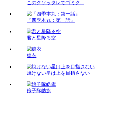
このクソッタレでゴミク...
『四季本丸：第一話』
君と星降る空
糖衣
焼けない星は上を目指さない
娘子隊皓旗