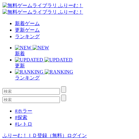
新着ゲーム
更新ゲーム
ランキング
新着
更新
ランキング
#ホラー
#探索
#レトロ
ふりーむ！ＩＤ登録（無料）
ログイン