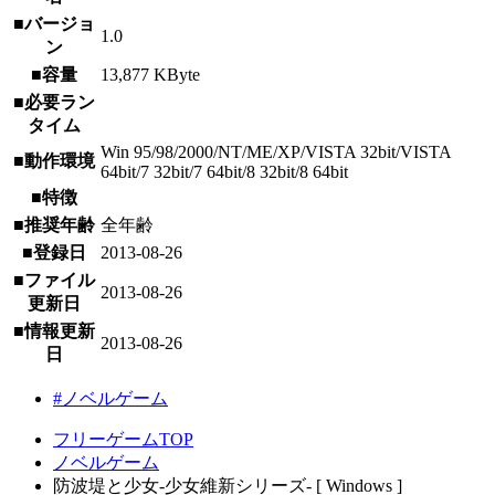
■バージョ
1.0
ン
■容量
13,877 KByte
■必要ラン
タイム
Win 95/98/2000/NT/ME/XP/VISTA 32bit/VISTA
■動作環境
64bit/7 32bit/7 64bit/8 32bit/8 64bit
■特徴
■推奨年齢
全年齢
■登録日
2013-08-26
■ファイル
2013-08-26
更新日
■情報更新
2013-08-26
日
#ノベルゲーム
フリーゲームTOP
ノベルゲーム
防波堤と少女-少女維新シリーズ- [ Windows ]