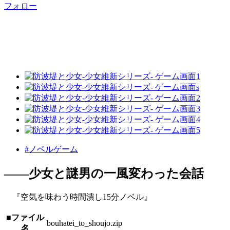
フォロー
#ノベルゲーム
――少女と謎男の一風変わった会話
『空気を味わう時間潰し15分ノベル』
■ファイル
bouhatei_to_shoujo.zip
名