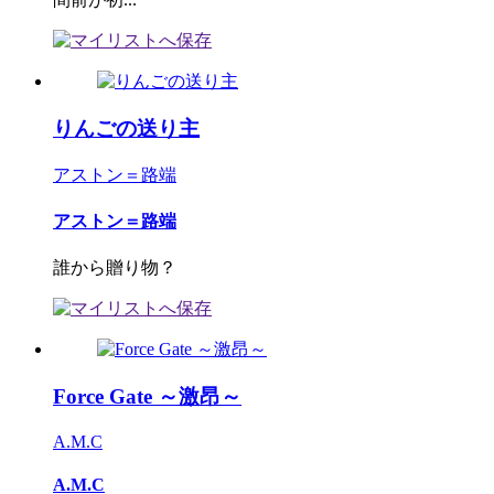
りんごの送り主
アストン＝路端
アストン＝路端
誰から贈り物？
Force Gate ～激昂～
A.M.C
A.M.C