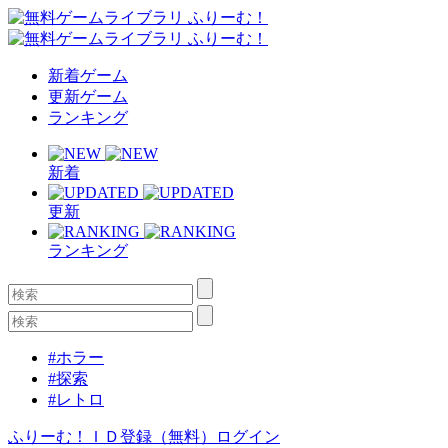
新着ゲーム
更新ゲーム
ランキング
新着
更新
ランキング
#ホラー
#探索
#レトロ
ふりーむ！ＩＤ登録（無料）
ログイン