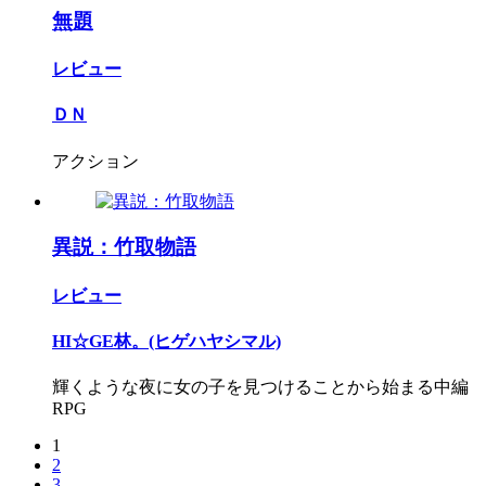
無題
レビュー
ＤＮ
アクション
異説：竹取物語
レビュー
HI☆GE林。(ヒゲハヤシマル)
輝くような夜に女の子を見つけることから始まる中編
RPG
1
2
3