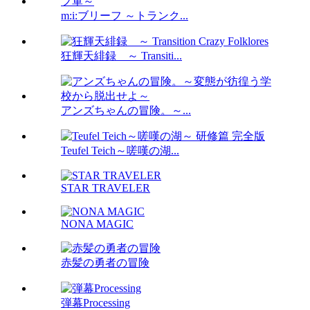
m:i:ブリーフ ～トランク...
狂輝天緋録 ～ Transiti...
アンズちゃんの冒険。～...
Teufel Teich～嗟嘆の湖...
STAR TRAVELER
NONA MAGIC
赤髪の勇者の冒険
弾幕Processing