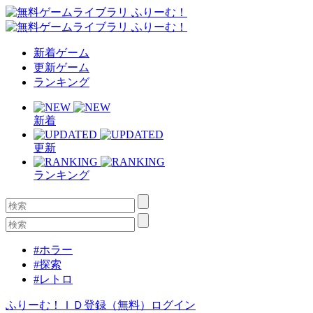
新着ゲーム
更新ゲーム
ランキング
新着
更新
ランキング
#ホラー
#探索
#レトロ
ふりーむ！ＩＤ登録（無料）
ログイン