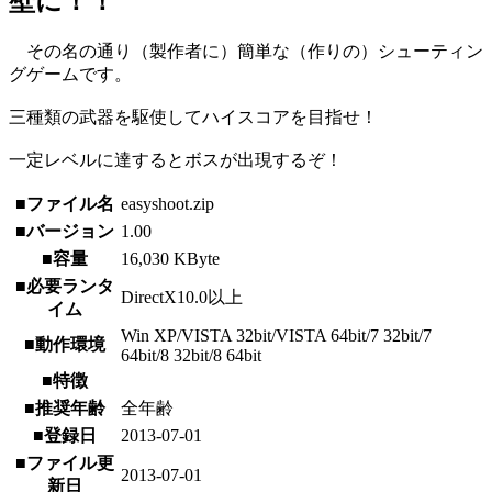
壁に！！
その名の通り（製作者に）簡単な（作りの）シューティン
グゲームです。
三種類の武器を駆使してハイスコアを目指せ！
一定レベルに達するとボスが出現するぞ！
■ファイル名
easyshoot.zip
■バージョン
1.00
■容量
16,030 KByte
■必要ランタ
DirectX10.0以上
イム
Win XP/VISTA 32bit/VISTA 64bit/7 32bit/7
■動作環境
64bit/8 32bit/8 64bit
■特徴
■推奨年齢
全年齢
■登録日
2013-07-01
■ファイル更
2013-07-01
新日