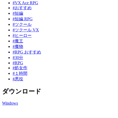
#VX Ace RPG
#おすすめ
#短編
#短編 RPG
#ツクール
#ツクール VX
#ヒーロー
#魔王
#魔物
#RPG おすすめ
#30分
#RPG
#処女作
#１時間
#悪役
ダウンロード
Windows