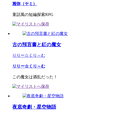
雅弥（ヤミ）
童話風の短編探索RPG
古の預言書と紅の魔女
りりー☆くり～む
りりー☆くり～む
この魔女は酒乱だった！
夜底奇劇・星空物語