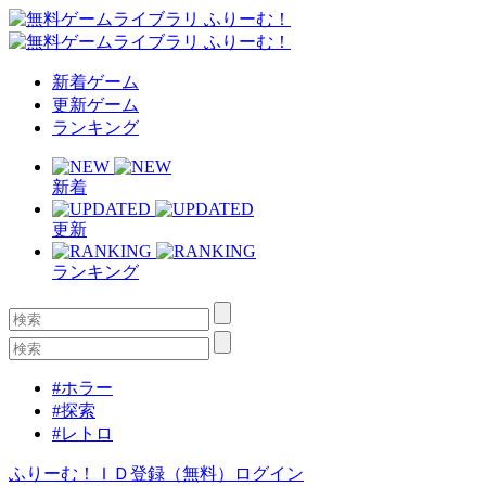
新着ゲーム
更新ゲーム
ランキング
新着
更新
ランキング
#ホラー
#探索
#レトロ
ふりーむ！ＩＤ登録（無料）
ログイン