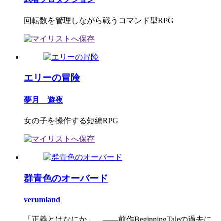
回転数を管理しながら戦うコマンド型RPG
エリーの冒険
夢月 遊夜
女の子を操作する短編RPG
群青色のオーバード
verumland
「正義とはなにか」…――前作BeginningTaleの過去に