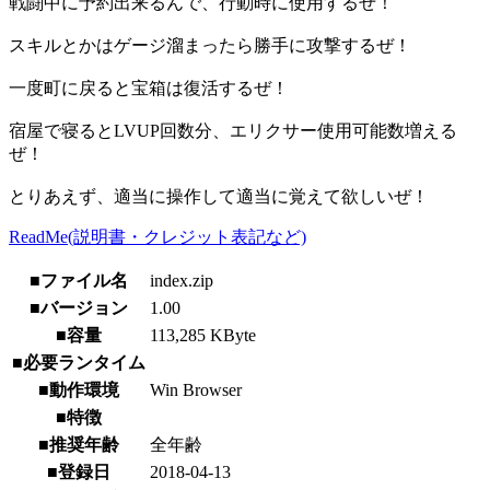
戦闘中に予約出来るんで、行動時に使用するぜ！
スキルとかはゲージ溜まったら勝手に攻撃するぜ！
一度町に戻ると宝箱は復活するぜ！
宿屋で寝るとLVUP回数分、エリクサー使用可能数増える
ぜ！
とりあえず、適当に操作して適当に覚えて欲しいぜ！
ReadMe(説明書・クレジット表記など)
■ファイル名
index.zip
■バージョン
1.00
■容量
113,285 KByte
■必要ランタイム
■動作環境
Win Browser
■特徴
■推奨年齢
全年齢
■登録日
2018-04-13