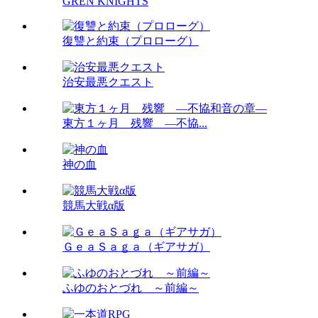
GREN KNIGHTS
復讐と約束（プロローグ）
治安最悪クエスト
東方１ヶ月 残響 ―不協...
神の血
競馬大戦α版
ＧｅａＳａｇａ（ギアサガ）
ふゆのおとづれ ～前編～