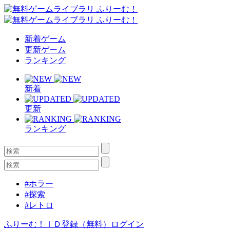
新着ゲーム
更新ゲーム
ランキング
新着
更新
ランキング
#ホラー
#探索
#レトロ
ふりーむ！ＩＤ登録（無料）
ログイン