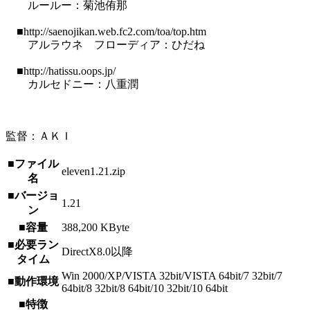
ルールー：菊池侑那
■http://saenojikan.web.fc2.com/toa/top.htm
アルラウネ フローディア：ひだね
■http://hatissu.oops.jp/
カルセドニー：八重潤
監督：ＡＫＩ
■ファイル
eleven1.21.zip
名
■バージョ
1.21
ン
■容量
388,200 KByte
■必要ラン
DirectX8.0以降
タイム
Win 2000/XP/VISTA 32bit/VISTA 64bit/7 32bit/7
■動作環境
64bit/8 32bit/8 64bit/10 32bit/10 64bit
■特徴