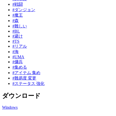
#戦闘
#ダンジョン
#魔王
#森
#難しい
#BL
#避け
#TS
#リアル
#海
#UMA
#傭兵
#集める
#アイテム 集め
#難易度 変更
#ステータス 強化
ダウンロード
Windows