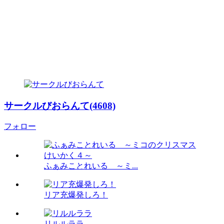
サークルびおらんて(4608)
フォロー
ふぁみことれいる ～ミ...
リア充爆発しろ！
リルルララ