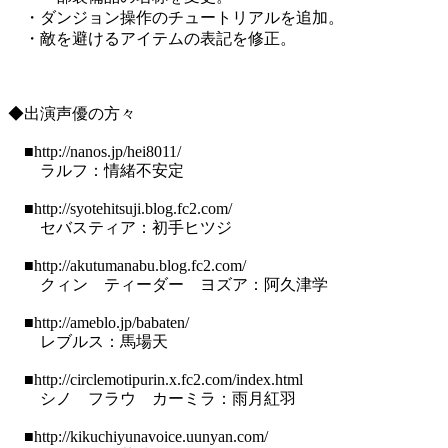
・ダンジョン操作のチュートリアルを追加。
・敵を避けるアイテムの表記を修正。
◆出演声優の方々
■http://nanos.jp/hei8011/
ラルフ：情緒不安定
■http://syotehitsuji.blog.fc2.com/
セバスティア：初手ヒツジ
■http://akutumanabu.blog.fc2.com/
クィン ティーダー ヨズア：阿久津学
■http://ameblo.jp/babaten/
レブルス：馬場天
■http://circlemotipurin.x.fc2.com/index.html
シノ フラウ カーミラ：雨月紅羽
■http://kikuchiyunavoice.uunyan.com/