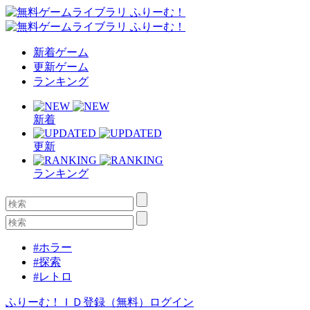
新着ゲーム
更新ゲーム
ランキング
新着
更新
ランキング
#ホラー
#探索
#レトロ
ふりーむ！ＩＤ登録（無料）
ログイン