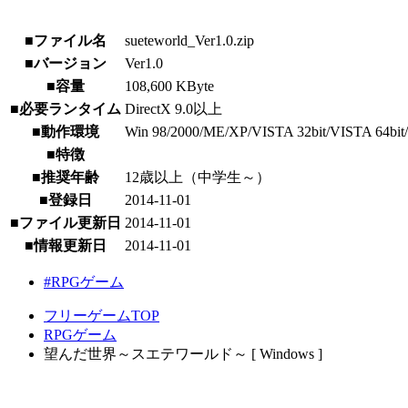
■ファイル名
sueteworld_Ver1.0.zip
■バージョン
Ver1.0
■容量
108,600 KByte
■必要ランタイム
DirectX 9.0以上
■動作環境
Win 98/2000/ME/XP/VISTA 32bit/VISTA 64bit/7
■特徴
■推奨年齢
12歳以上（中学生～）
■登録日
2014-11-01
■ファイル更新日
2014-11-01
■情報更新日
2014-11-01
#RPGゲーム
フリーゲームTOP
RPGゲーム
望んだ世界～スエテワールド～ [ Windows ]