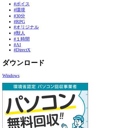
#ボイス
#環境
#30分
#RPG
#オリジナル
#獣人
#１時間
#AI
#DirectX
ダウンロード
Windows