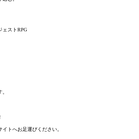
ェストRPG
す。
！
サイトへお足運びください。