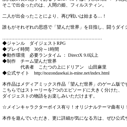
そこで出会ったのは、人間の姫、フィルスティン。
二人が出会ったことにより、再び戦いは始まる…！
誰もがそれぞれの思惑で「望んだ世界」を目指し、闘うダイジ
…………………………………………………………
◆ジャンル ダイジェストRPG
◆プレイ時間 30分～1時間
◆動作環境 必要ランタイム ： DirectX 9.0以上
◆制作 チーム望んだ世界
代表者 こたつの上にドリアン 山田麻里
◆公式サイト http://nozondasekai.is-mine.net/index.html
本作品はメディアミックス作品「望んだ世界」のゲーム版で
こちらではストーリーを7つのエピソードに大きく分けた、
ダイジェストの物語をお楽しみいただけます。
☆メインキャラクターボイス有り！オリジナルテーマ曲有り
本作を遊んでいただき、更に詳細が気になる方は、ぜひ公式