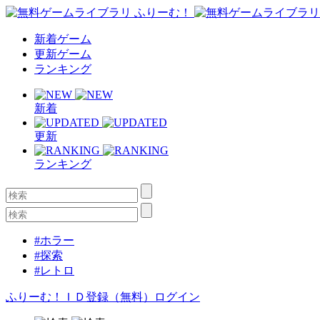
新着ゲーム
更新ゲーム
ランキング
新着
更新
ランキング
#ホラー
#探索
#レトロ
ふりーむ！ＩＤ登録（無料）
ログイン