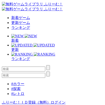
新着ゲーム
更新ゲーム
ランキング
新着
更新
ランキング
#ホラー
#探索
#レトロ
ふりーむ！ＩＤ登録（無料）
ログイン