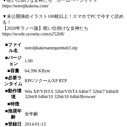
▼呪い仕掛けな女神たち ホームページサイト
https://noroijikakena.com/
▼未公開挿絵イラスト100枚以上！スマホでPCで今すぐ読め
る！
【2020年ラノベ版】呪い仕掛けな女神たち
https://ncode.syosetu.com/n2526fl/
■ファイ
noroijikakenamegamitati3.zip
ル名
■バージ
1.00
ョン
■容量
64,396 KByte
■必要ラ
RPGツクールXP RTP
ンタイム
■動作環
Win XP/VISTA 32bit/VISTA 64bit/7 32bit/7 64bit/8
32bit/8 64bit/10 32bit/10 64bit/Browser
境
■特徴
■推奨年
全年齢
齢
■登録日
2014-01-13