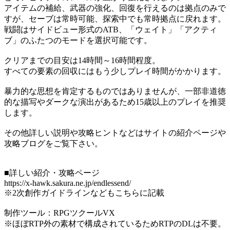
アイテムの補給、武器の強化、回復を行えるのは拠点のみで
すが、セーブは常時可能、探索中でも常時拠点に戻れます。
戦闘はサイドビュー形式のATB、「ウェイト」「アクティ
ブ」のふたつのモードを選択可能です。
クリアまでの目安は14時間～16時間程度。
すべての要素の回収にはもう少しプレイ時間がかかります。
暴力的な思想を肯定するものではありませんが、一部非道徳
的な描写やダークな演出があるため15歳以上のプレイを推奨
します。
その他詳しい説明や攻略ヒントなどはサイトの紹介ページや
攻略ブログをご覧下さい。
■詳しい紹介・攻略ページ
https://x-hawk.sakura.ne.jp/endlessend/
※2次創作ガイドラインなどもこちらに記載
制作ツール：RPGツクールVX
※ほぼRTP外の素材で構成されているためRTPのDLは不要。