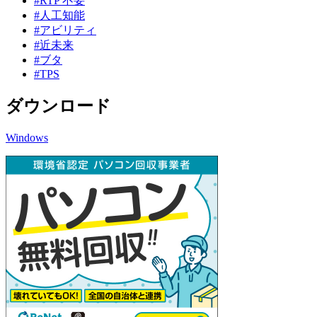
#RTP 不要
#人工知能
#アビリティ
#近未来
#ブタ
#TPS
ダウンロード
Windows