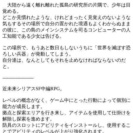
大陸から遠く離れ離れた孤島の研究所の片隅で、少年は目
覚める。
どこか見慣れたような、けれどまったく見覚えのないような
気もするその場所で自分の置かれた境遇もよくわからぬまま
の彼に、この島のメインシステムを司るコンピューターの人
工知能である少女は告げる。
この場所で、もうあと数日もしないうちに「世界を滅ぼす恐
ろしい兵器」が発動してしまう。
自分達は、なんとしてもそれを止めなければならないのだ
と。
---------------------
近未来シリアスSF中編RPG。
レベルの概念がなく、ゲーム中にとった行動によって個別に
能力が成長します。
拠点と探索エリアを行き来し、アイテムを使用して仕掛けを
解除し探索を進めます。
防具のスロットにアビリティをインストールし、使用するこ
とでアビリティのレベルが上がり強化されます。