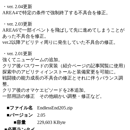
・ver. 2.04更新
AREA4で特定の条件で強制終了する不具合を修正。
・ver. 2.03更新
AREA6で一部イベントを飛ばして先に進めてしまうことが
あった不具合を修正。
ver.2以降アビリティ周りに発生していた不具合の修正。
・ver. 2.01更新
強くてニューゲームの追加。
クリア後パスワードの実装（紹介ページの記事閲覧に使用）
探索中のアビリティインストールと装備変更を可能に。
戦闘後の能力成長の不具合の修正とそれに伴うバランス調
整。
クリア後のオマケエピソードを2本追加。
一部用語の修正 その他細かい調整・修正など。
■ファイル名
EndlessEnd205.zip
■バージョン
2.05
■容量
229,603 KByte
■必要ランタイ