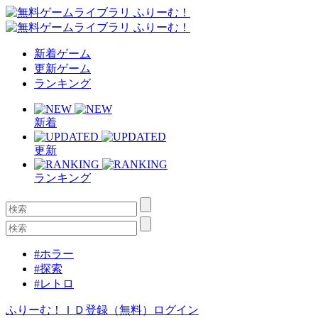
新着ゲーム
更新ゲーム
ランキング
新着
更新
ランキング
#ホラー
#探索
#レトロ
ふりーむ！ＩＤ登録（無料）
ログイン