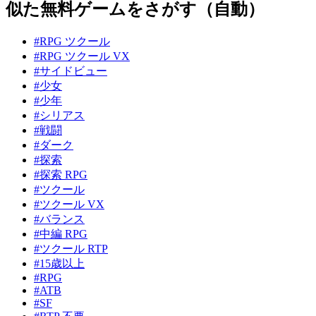
似た無料ゲームをさがす（自動）
#RPG ツクール
#RPG ツクール VX
#サイドビュー
#少女
#少年
#シリアス
#戦闘
#ダーク
#探索
#探索 RPG
#ツクール
#ツクール VX
#バランス
#中編 RPG
#ツクール RTP
#15歳以上
#RPG
#ATB
#SF