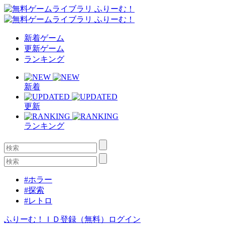
新着ゲーム
更新ゲーム
ランキング
新着
更新
ランキング
#ホラー
#探索
#レトロ
ふりーむ！ＩＤ登録（無料）
ログイン