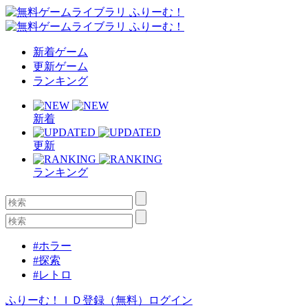
新着ゲーム
更新ゲーム
ランキング
新着
更新
ランキング
#ホラー
#探索
#レトロ
ふりーむ！ＩＤ登録（無料）
ログイン