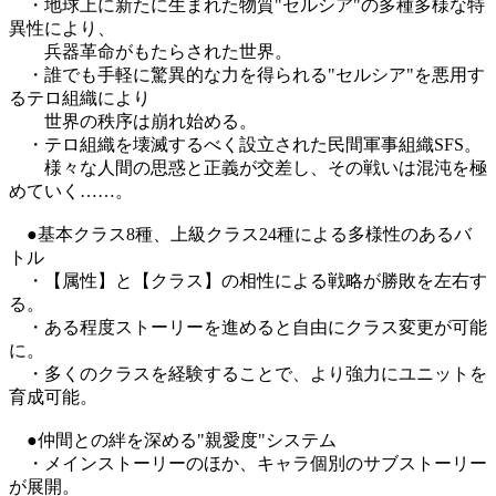
・地球上に新たに生まれた物質"セルシア"の多種多様な特
異性により、
兵器革命がもたらされた世界。
・誰でも手軽に驚異的な力を得られる"セルシア"を悪用す
るテロ組織により
世界の秩序は崩れ始める。
・テロ組織を壊滅するべく設立された民間軍事組織SFS。
様々な人間の思惑と正義が交差し、その戦いは混沌を極
めていく……。
●基本クラス8種、上級クラス24種による多様性のあるバ
トル
・【属性】と【クラス】の相性による戦略が勝敗を左右す
る。
・ある程度ストーリーを進めると自由にクラス変更が可能
に。
・多くのクラスを経験することで、より強力にユニットを
育成可能。
●仲間との絆を深める"親愛度"システム
・メインストーリーのほか、キャラ個別のサブストーリー
が展開。