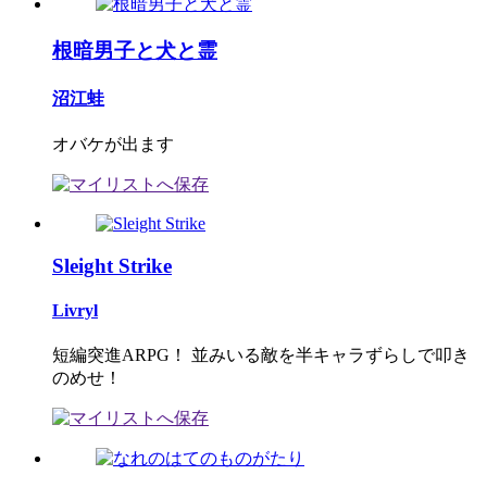
根暗男子と犬と霊
沼江蛙
オバケが出ます
Sleight Strike
Livryl
短編突進ARPG！ 並みいる敵を半キャラずらしで叩き
のめせ！