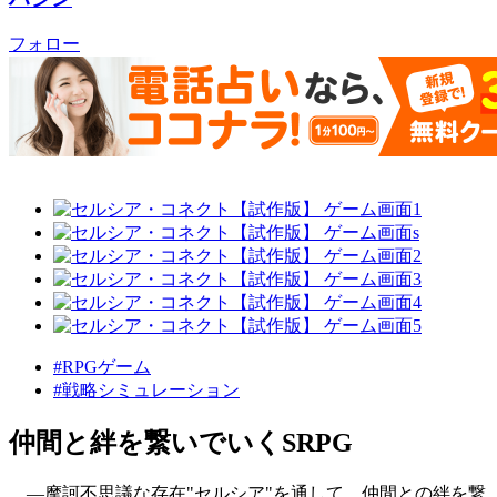
フォロー
#RPGゲーム
#戦略シミュレーション
仲間と絆を繋いでいくSRPG
―摩訶不思議な存在"セルシア"を通して、仲間との絆を繋