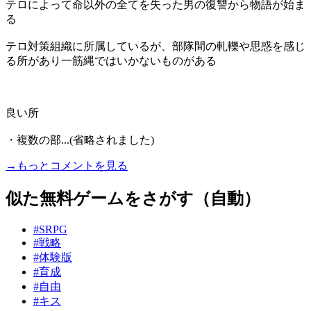
テロによって命以外の全てを失った男の復讐から物語が始ま
る
テロ対策組織に所属しているが、部隊間の軋轢や思惑を感じ
る所があり一筋縄ではいかないものがある
良い所
・複数の部...(省略されました)
→もっとコメントを見る
似た無料ゲームをさがす（自動）
#SRPG
#戦略
#体験版
#育成
#自由
#キス