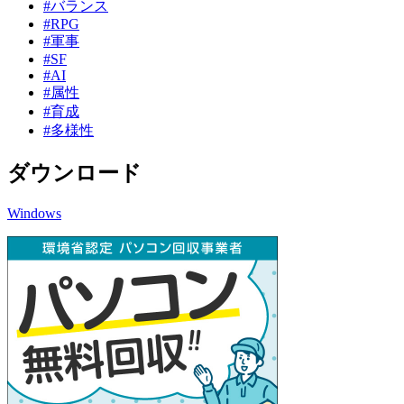
#バランス
#RPG
#軍事
#SF
#AI
#属性
#育成
#多様性
ダウンロード
Windows