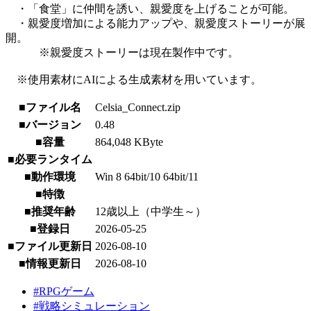
・「食堂」に仲間を誘い、親愛度を上げることが可能。
・親愛度増加による能力アップや、親愛度ストーリーが展
開。
※親愛度ストーリーは現在製作中です。
※使用素材にAIによる生成素材を用いています。
■ファイル名
Celsia_Connect.zip
■バージョン
0.48
■容量
864,048 KByte
■必要ランタイム
■動作環境
Win 8 64bit/10 64bit/11
■特徴
■推奨年齢
12歳以上（中学生～）
■登録日
2026-05-25
■ファイル更新日
2026-08-10
■情報更新日
2026-08-10
#RPGゲーム
#戦略シミュレーション