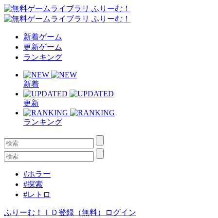
新着ゲーム
更新ゲーム
ランキング
新着
更新
ランキング
#ホラー
#探索
#レトロ
ふりーむ！ＩＤ登録（無料）
ログイン