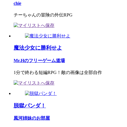
chie
チーちゃんの冒険の外伝RPG
魔法少女に勝利せよ
Mr.Hのフリーゲーム道場
1分で終わる短編RPG！敵の画像は全部自作
脱獄パンダ！
風河姉妹のお部屋