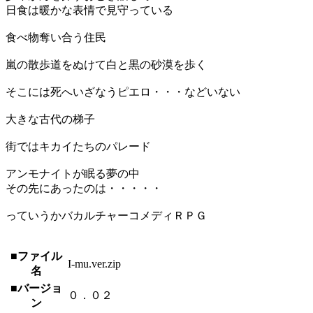
日食は暖かな表情で見守っている
食べ物奪い合う住民
嵐の散歩道をぬけて白と黒の砂漠を歩く
そこには死へいざなうピエロ・・・などいない
大きな古代の梯子
街ではキカイたちのパレード
アンモナイトが眠る夢の中
その先にあったのは・・・・・
っていうかバカルチャーコメディＲＰＧ
■ファイル
I-mu.ver.zip
名
■バージョ
０．０２
ン