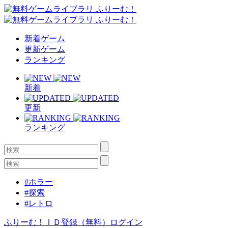
新着ゲーム
更新ゲーム
ランキング
新着
更新
ランキング
#ホラー
#探索
#レトロ
ふりーむ！ＩＤ登録（無料）
ログイン