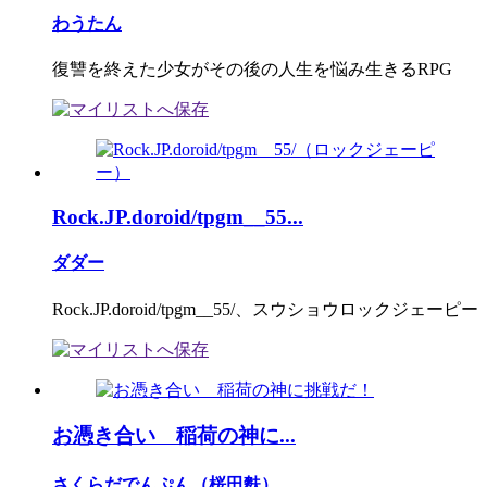
わうたん
復讐を終えた少女がその後の人生を悩み生きるRPG
Rock.JP.doroid/tpgm__55...
ダダー
Rock.JP.doroid/tpgm__55/、スウショウロックジェーピー
お憑き合い 稲荷の神に...
さくらだでんぷん（桜田麩）