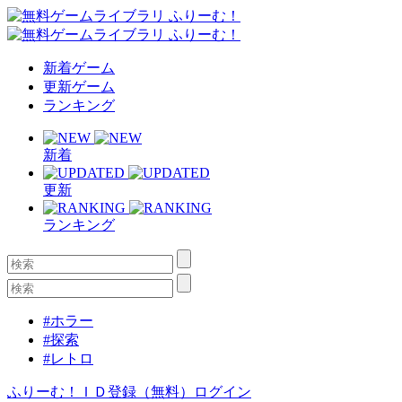
新着ゲーム
更新ゲーム
ランキング
新着
更新
ランキング
#ホラー
#探索
#レトロ
ふりーむ！ＩＤ登録（無料）
ログイン