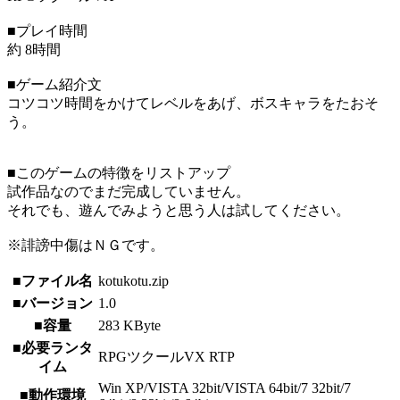
■プレイ時間
約 8時間
■ゲーム紹介文
コツコツ時間をかけてレベルをあげ、ボスキャラをたおそ
う。
■このゲームの特徴をリストアップ
試作品なのでまだ完成していません。
それでも、遊んでみようと思う人は試してください。
※誹謗中傷はＮＧです。
■ファイル名
kotukotu.zip
■バージョン
1.0
■容量
283 KByte
■必要ランタ
RPGツクールVX RTP
イム
Win XP/VISTA 32bit/VISTA 64bit/7 32bit/7
■動作環境