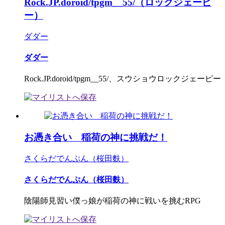
Rock.JP.doroid/tpgm__55/（ロックジェーピ
ー）
ダダー
ダダー
Rock.JP.doroid/tpgm__55/、スウショウロックジェーピー
お憑き合い 稲荷の神に挑戦だ！
さくらだでんぷん（桜田麩）
さくらだでんぷん（桜田麩）
陰陽師見習い僕っ娘が稲荷の神に戦いを挑むRPG