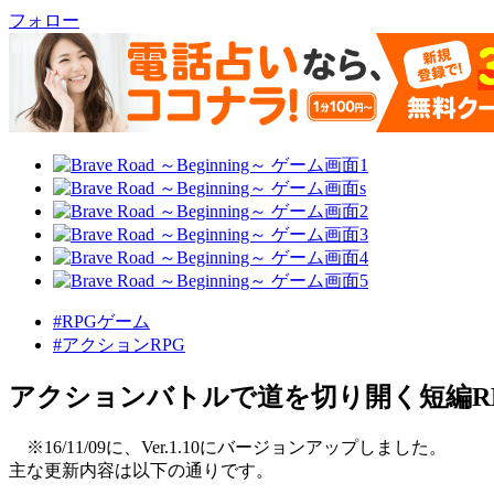
フォロー
#RPGゲーム
#アクションRPG
アクションバトルで道を切り開く短編R
※16/11/09に、Ver.1.10にバージョンアップしました。
主な更新内容は以下の通りです。