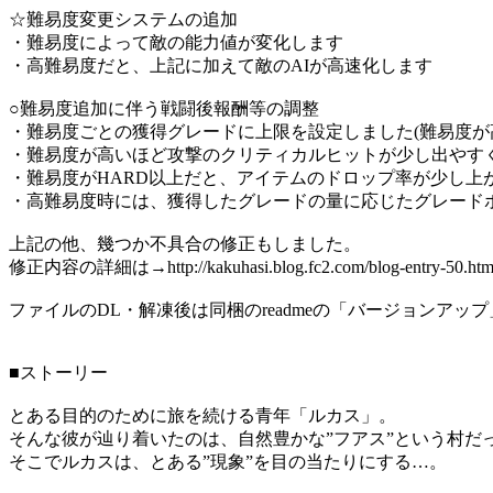
☆難易度変更システムの追加
・難易度によって敵の能力値が変化します
・高難易度だと、上記に加えて敵のAIが高速化します
○難易度追加に伴う戦闘後報酬等の調整
・難易度ごとの獲得グレードに上限を設定しました(難易度が
・難易度が高いほど攻撃のクリティカルヒットが少し出やす
・難易度がHARD以上だと、アイテムのドロップ率が少し上
・高難易度時には、獲得したグレードの量に応じたグレード
上記の他、幾つか不具合の修正もしました。
修正内容の詳細は→http://kakuhasi.blog.fc2.com/blog-entry-50.htm
ファイルのDL・解凍後は同梱のreadmeの「バージョンア
■ストーリー
とある目的のために旅を続ける青年「ルカス」。
そんな彼が辿り着いたのは、自然豊かな”フアス”という村だ
そこでルカスは、とある”現象”を目の当たりにする…。