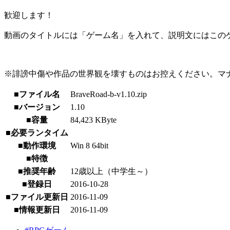
歓迎します！
動画のタイトルには「ゲーム名」を入れて、説明文にはこのゲ
※誹謗中傷や作品の世界観を壊すものはお控えください。マ
■ファイル名
BraveRoad-b-v1.10.zip
■バージョン
1.10
■容量
84,423 KByte
■必要ランタイム
■動作環境
Win 8 64bit
■特徴
■推奨年齢
12歳以上（中学生～）
■登録日
2016-10-28
■ファイル更新日
2016-11-09
■情報更新日
2016-11-09