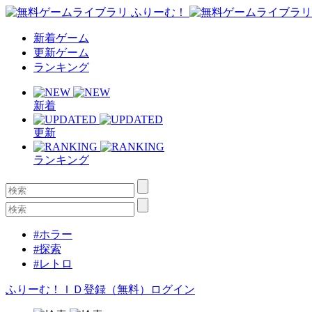
新着ゲーム
更新ゲーム
ランキング
新着
更新
ランキング
#ホラー
#探索
#レトロ
ふりーむ！ＩＤ登録（無料）
ログイン