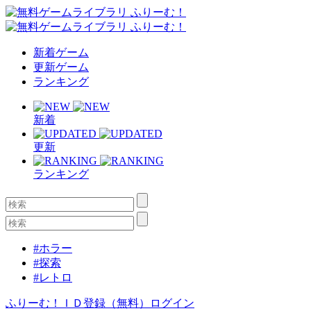
新着ゲーム
更新ゲーム
ランキング
新着
更新
ランキング
#ホラー
#探索
#レトロ
ふりーむ！ＩＤ登録（無料）
ログイン