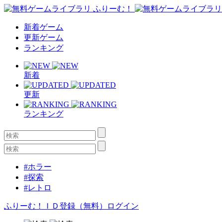
新着ゲーム
更新ゲーム
ランキング
新着
更新
ランキング
#ホラー
#探索
#レトロ
ふりーむ！ＩＤ登録（無料）
ログイン