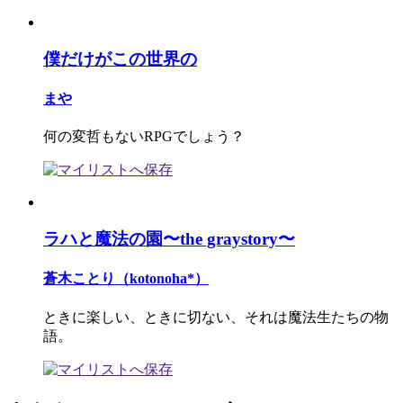
僕だけがこの世界の
まや
何の変哲もないRPGでしょう？
ラハと魔法の園〜the graystory〜
蒼木ことり（kotonoha*）
ときに楽しい、ときに切ない、それは魔法生たちの物
語。