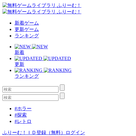
新着ゲーム
更新ゲーム
ランキング
新着
更新
ランキング
#ホラー
#探索
#レトロ
ふりーむ！ＩＤ登録（無料）
ログイン