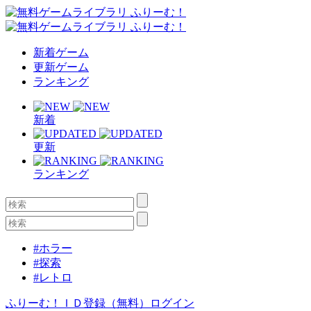
新着ゲーム
更新ゲーム
ランキング
新着
更新
ランキング
#ホラー
#探索
#レトロ
ふりーむ！ＩＤ登録（無料）
ログイン