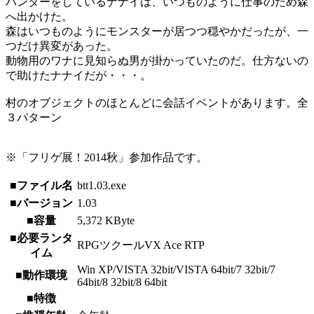
ハンターをしているナナイは、いつものように仕事のため森
へ出かけた。
森はいつものようにモンスターが居つつ穏やかだったが、一
つだけ異変があった。
動物用のワナに見知らぬ男が掛かっていたのだ。仕方ないの
で助けたナナイだが・・・。
村のオブジェクトのほとんどに会話イベントがあります。全
３パターン
※「フリゲ展！2014秋」参加作品です。
■ファイル名
btt1.03.exe
■バージョン
1.03
■容量
5,372 KByte
■必要ランタ
RPGツクールVX Ace RTP
イム
Win XP/VISTA 32bit/VISTA 64bit/7 32bit/7
■動作環境
64bit/8 32bit/8 64bit
■特徴