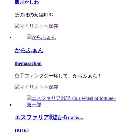
餅月かしわ
ほのぼの短編RPG
からふぁん
themasachan
空手ファンタジー略して、からふぁん!!
エスファリア戦記~In a w...
IBUKI