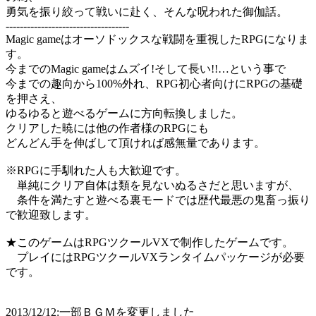
勇気を振り絞って戦いに赴く、そんな呪われた御伽話。
-----------------------------------
Magic gameはオーソドックスな戦闘を重視したRPGになりま
す。
今までのMagic gameはムズイ!そして長い!!…という事で
今までの趣向から100%外れ、RPG初心者向けにRPGの基礎
を押さえ、
ゆるゆると遊べるゲームに方向転換しました。
クリアした暁には他の作者様のRPGにも
どんどん手を伸ばして頂ければ感無量であります。
※RPGに手馴れた人も大歓迎です。
単純にクリア自体は類を見ないぬるさだと思いますが、
条件を満たすと遊べる裏モードでは歴代最悪の鬼畜っ振り
で歓迎致します。
★このゲームはRPGツクールVXで制作したゲームです。
プレイにはRPGツクールVXランタイムパッケージが必要
です。
2013/12/12:一部ＢＧＭを変更しました