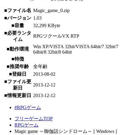
■ファイル名
Magic_game_0.zip
■バージョン
1.03
■容量
32,299 KByte
■必要ランタ
RPGツクールVX RTP
イム
Win XP/VISTA 32bit/VISTA 64bit/7 32bit/7
■動作環境
64bit/8 32bit/8 64bit
■特徴
■推奨年齢
全年齢
■登録日
2013-08-02
■ファイル更
2013-12-12
新日
■情報更新日
2013-12-12
#RPGゲーム
フリーゲームTOP
RPGゲーム
Magic game ～御伽話シンドローム～ [ Windows ]