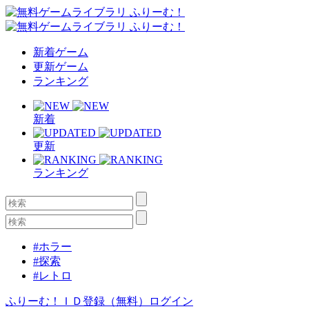
新着ゲーム
更新ゲーム
ランキング
新着
更新
ランキング
#ホラー
#探索
#レトロ
ふりーむ！ＩＤ登録（無料）
ログイン