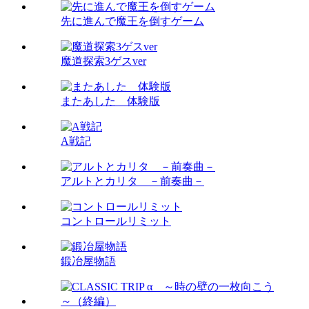
先に進んで魔王を倒すゲーム
魔道探索3ゲスver
またあした 体験版
A戦記
アルトとカリタ －前奏曲－
コントロールリミット
鍛冶屋物語