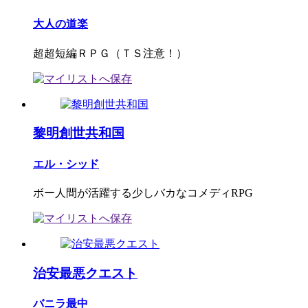
大人の道楽
超超短編ＲＰＧ（ＴＳ注意！）
黎明創世共和国
エル・シッド
ボー人間が活躍する少しバカなコメディRPG
治安最悪クエスト
バニラ最中