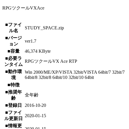
RPGツクールVXAce
■ファイ
STUDY_SPACE.zip
ル名
■バージ
ver1.7
ョン
■容量
46,374 KByte
■必要ラ
RPGツクールVX Ace RTP
ンタイム
■動作環
Win 2000/ME/XP/VISTA 32bit/VISTA 64bit/7 32bit/7
64bit/8 32bit/8 64bit/10 32bit/10 64bit
境
■特徴
■推奨年
全年齢
齢
■登録日
2016-10-20
■ファイ
2020-01-15
ル更新日
■情報更
2020-01-15