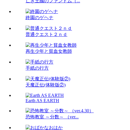
亡き王國のファントム（...
終園のゲヘナ
普通クエスト２ｎｄ
再生少年と貧血女教師
手紙の行方
天魔正伝(体験版②)
Earth AS EARTH
恐怖教室 ～分数～ （ver...