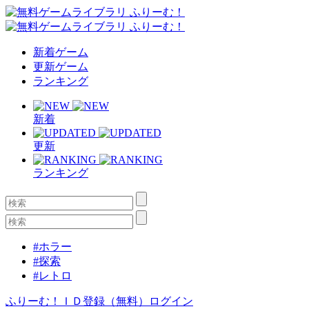
新着ゲーム
更新ゲーム
ランキング
新着
更新
ランキング
#ホラー
#探索
#レトロ
ふりーむ！ＩＤ登録（無料）
ログイン