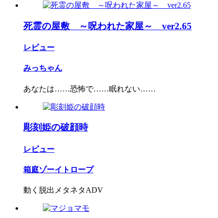
死霊の屋敷 ～呪われた家屋～ ver2.65
レビュー
みっちゃん
あなたは……恐怖で……眠れない……
彫刻姫の破顔時
レビュー
箱庭ゾーイトロープ
動く脱出メタネタADV