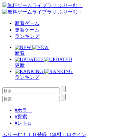
新着ゲーム
更新ゲーム
ランキング
新着
更新
ランキング
#ホラー
#探索
#レトロ
ふりーむ！ＩＤ登録（無料）
ログイン