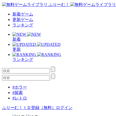
新着ゲーム
更新ゲーム
ランキング
新着
更新
ランキング
#ホラー
#探索
#レトロ
ふりーむ！ＩＤ登録（無料）
ログイン