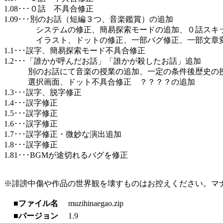
1.08･･･０話 不具合修正
1.09･･･別のお話（短編３つ、音楽鑑賞）の追加
システムの修正、簡易探索モードの追加、０話スキッ
イラスト、ドットの修正、一部バグ修正、一部文章
1.1･･･誤字、簡易探索モード不具合修正
1.2･･･「誰かが呼んだお話」「誰かが殺したお話」追加
別のお話にて音楽の授業の追加、一定の条件後歴史の授
選択画面、ドット不具合修正 ？？？？の追加
1.3･･･誤字、脱字修正
1.4･･･誤字修正
1.5･･･誤字修正
1.6･･･誤字修正
1.7･･･誤字修正・微妙な演出追加
1.8･･･誤字修正
1.81･･･BGMが途切れるバグを修正
※誹謗中傷や作品の世界観を壊すものはお控えください。マ
■ファイル名
muzihinaegao.zip
■バージョン
1.9