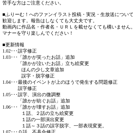
苦手な方はご注意ください。
■ふりーむ！へのファンイラスト投稿・実況・生放送につい
歓迎します。報告はしなくても大丈夫です。
動画内に作品名・作者名・ＵＲＬを載せなくても構いません
マナーを守り楽しんでください！
■更新情報
1.02･･･誤字修正
1.03･･･「誰かが笑ったお話」追加
「誰かが泣いたお話」立ち絵変更
ほんの少し文章追加
誤字・脱字修正
1.04･･･最後のイベントが上のほうで発生する問題修正
誤字修正
1.05･･･誤字、演出の微調整
「誰かが紡ぐお話」追加
1.06･･･「誰かが壊すお話」追加
１話、２話の立ち絵変更
１話の一部演出変更
１話～３話の誤字脱字、一部表現変更。
1.07･･･０話 不具合修正