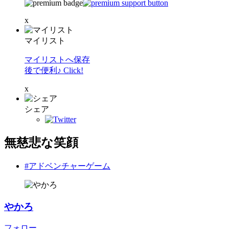
x
マイリスト
マイリストへ保存
後で便利♪ Click!
x
シェア
無慈悲な笑顔
#アドベンチャーゲーム
やかろ
フォロー