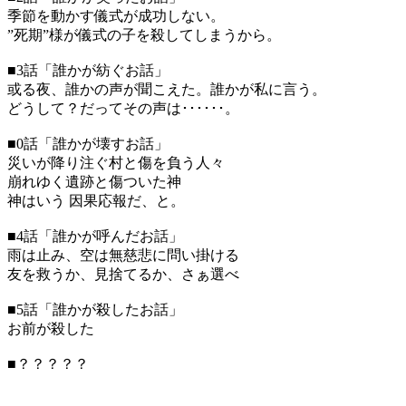
季節を動かす儀式が成功しない。
”死期”様が儀式の子を殺してしまうから。
■3話「誰かが紡ぐお話」
或る夜、誰かの声が聞こえた。誰かが私に言う。
どうして？だってその声は･･････。
■0話「誰かが壊すお話」
災いが降り注ぐ村と傷を負う人々
崩れゆく遺跡と傷ついた神
神はいう 因果応報だ、と。
■4話「誰かが呼んだお話」
雨は止み、空は無慈悲に問い掛ける
友を救うか、見捨てるか、さぁ選べ
■5話「誰かが殺したお話」
お前が殺した
■？？？？？