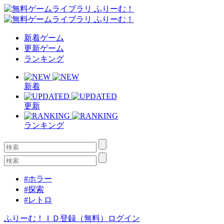
新着ゲーム
更新ゲーム
ランキング
新着
更新
ランキング
#ホラー
#探索
#レトロ
ふりーむ！ＩＤ登録（無料）
ログイン