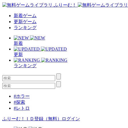
新着ゲーム
更新ゲーム
ランキング
新着
更新
ランキング
#ホラー
#探索
#レトロ
ふりーむ！ＩＤ登録（無料）
ログイン