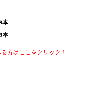
9本
9本
みる方はここをクリック！