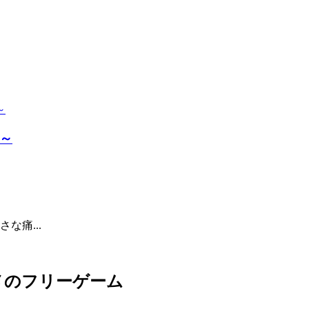
～
な痛...
メのフリーゲーム