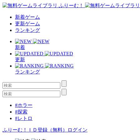
新着ゲーム
更新ゲーム
ランキング
新着
更新
ランキング
#ホラー
#探索
#レトロ
ふりーむ！ＩＤ登録（無料）
ログイン