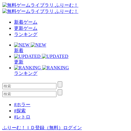
新着ゲーム
更新ゲーム
ランキング
新着
更新
ランキング
#ホラー
#探索
#レトロ
ふりーむ！ＩＤ登録（無料）
ログイン