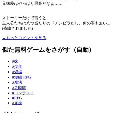
兄妹愛はやっぱり最高だなぁ……
ストーリーだけで言うと
主人公たちは八つ当たりのドチンピラだし、何の罪も無い...
(省略されました)
→もっとコメントを見る
似た無料ゲームをさがす（自動）
#妹
#少年
#短編
#短編 RPG
#魔法
#２時間
#コンテスト
#RPG
#兄妹