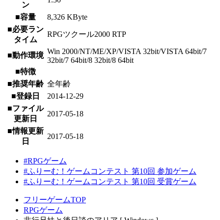
ン
■容量
8,326 KByte
■必要ラン
RPGツクール2000 RTP
タイム
Win 2000/NT/ME/XP/VISTA 32bit/VISTA 64bit/7
■動作環境
32bit/7 64bit/8 32bit/8 64bit
■特徴
■推奨年齢
全年齢
■登録日
2014-12-29
■ファイル
2017-05-18
更新日
■情報更新
2017-05-18
日
#RPGゲーム
#ふりーむ！ゲームコンテスト 第10回 参加ゲーム
#ふりーむ！ゲームコンテスト 第10回 受賞ゲーム
フリーゲームTOP
RPGゲーム