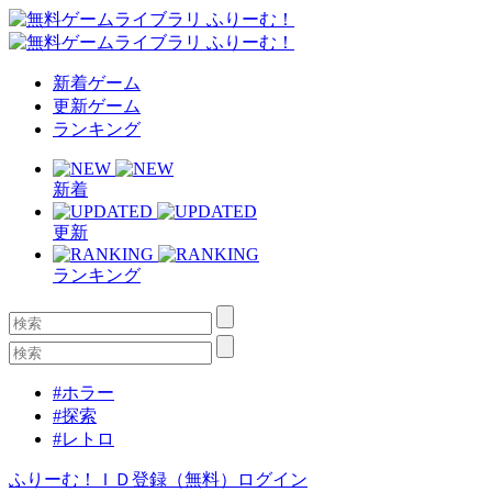
新着ゲーム
更新ゲーム
ランキング
新着
更新
ランキング
#ホラー
#探索
#レトロ
ふりーむ！ＩＤ登録（無料）
ログイン