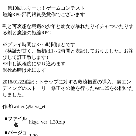
第10回ふりーむ！ゲームコンテスト
短編RPG部門銀賞受賞作でございます
割と可哀想な境遇の少年と幼女が暴れたりイチャついたりす
る剣と魔法の短編RPG
※プレイ時間は3～5時間ほどです
（検証が甘く、当初は1～2時間と表記しておりました。お詫
びして訂正致します）
※申し訳程度にやり込めます
※死ぬ時は死にます
2016/01/22追記：トラップに対する救済措置の導入、裏エン
ディングのストーリー修正その他を行ったver1.25を公開いた
しました。
作者twitter:@larva_et
■ファイル
hkga_ver_1.30.zip
名
■バージョ
1.30