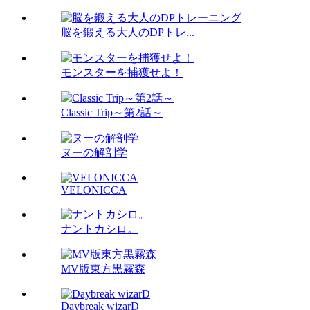
脳を鍛える大人のDPトレ...
モンスターを捕獲せよ！
Classic Trip～第2話～
ヌーの解剖学
VELONICCA
ナントカシロ。
MV版東方黒霧森
Daybreak wizarD