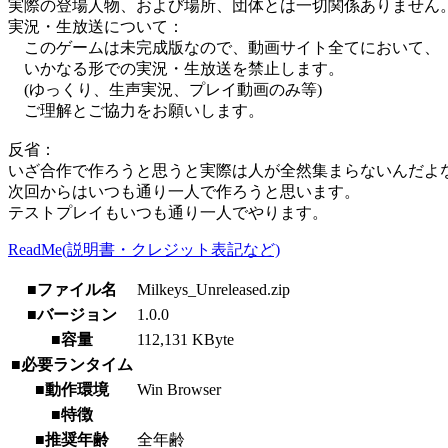
実際の登場人物、および場所、団体とは一切関係ありません
実況・生放送について：
このゲームは未完成版なので、動画サイト全てにおいて、
いかなる形での実況・生放送を禁止します。
(ゆっくり、生声実況、プレイ動画のみ等)
ご理解とご協力をお願いします。
反省：
いざ合作で作ろうと思うと実際は人が全然集まらないんだよ
次回からはいつも通り一人で作ろうと思います。
テストプレイもいつも通り一人でやります。
ReadMe(説明書・クレジット表記など)
■ファイル名
Milkeys_Unreleased.zip
■バージョン
1.0.0
■容量
112,131 KByte
■必要ランタイム
■動作環境
Win Browser
■特徴
■推奨年齢
全年齢