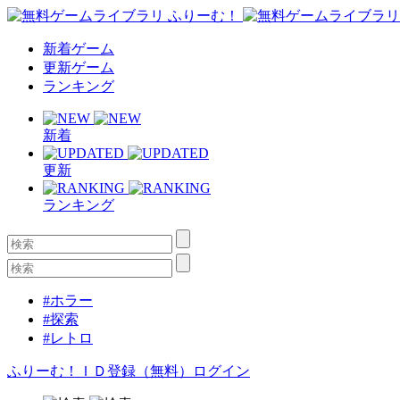
新着ゲーム
更新ゲーム
ランキング
新着
更新
ランキング
#ホラー
#探索
#レトロ
ふりーむ！ＩＤ登録（無料）
ログイン