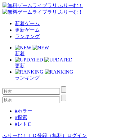
新着ゲーム
更新ゲーム
ランキング
新着
更新
ランキング
#ホラー
#探索
#レトロ
ふりーむ！ＩＤ登録（無料）
ログイン